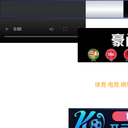
体育.电竞.