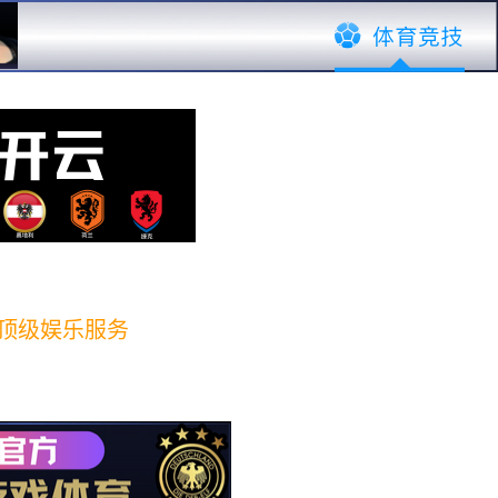
验顶级娱乐服务